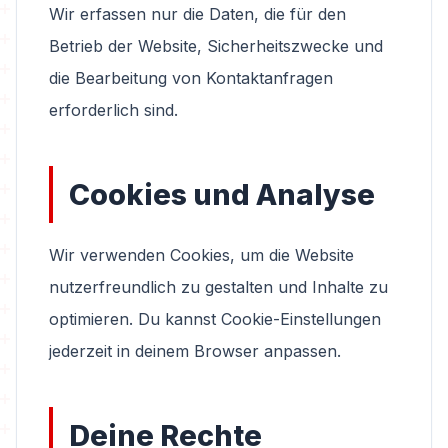
Wir erfassen nur die Daten, die für den
Betrieb der Website, Sicherheitszwecke und
die Bearbeitung von Kontaktanfragen
erforderlich sind.
Cookies und Analyse
Wir verwenden Cookies, um die Website
nutzerfreundlich zu gestalten und Inhalte zu
optimieren. Du kannst Cookie-Einstellungen
jederzeit in deinem Browser anpassen.
Deine Rechte